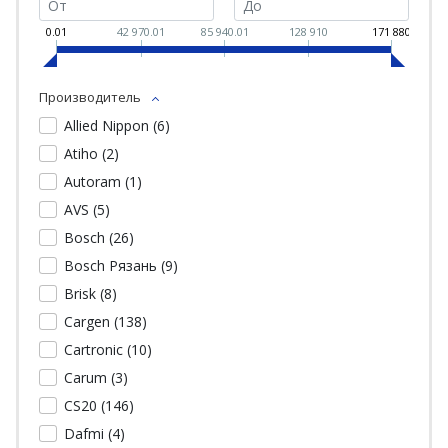
0.01
42 970.01
85 940.01
128 910
171 880
Производитель
Allied Nippon (
6
)
Atiho (
2
)
Autoram (
1
)
AVS (
5
)
Bosch (
26
)
Bosch Рязань (
9
)
Brisk (
8
)
Cargen (
138
)
Cartronic (
10
)
Carum (
3
)
CS20 (
146
)
Dafmi (
4
)