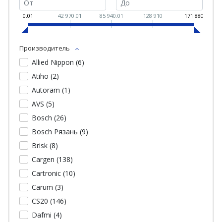
0.01
42 970.01
85 940.01
128 910
171 880
Производитель
Allied Nippon (
6
)
Atiho (
2
)
Autoram (
1
)
AVS (
5
)
Bosch (
26
)
Bosch Рязань (
9
)
Brisk (
8
)
Cargen (
138
)
Cartronic (
10
)
Carum (
3
)
CS20 (
146
)
Dafmi (
4
)